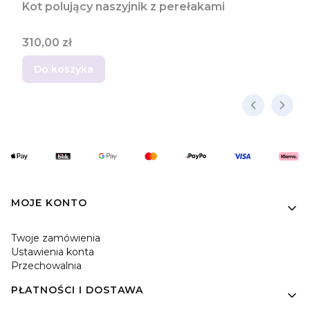
Kot polujący naszyjnik z perełakami
Cena
310,00 zł
Do koszyka
Linki w stopce
MOJE KONTO
Twoje zamówienia
Ustawienia konta
Przechowalnia
PŁATNOŚCI I DOSTAWA