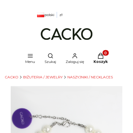
polski
zł
Produkty w kosz
Otwórz wyszukiwarkę
Menu
Szukaj
Zaloguj się
Koszyk
CACKO
BIŻUTERIA / JEWELRY
NASZYJNIKI / NECKLACES