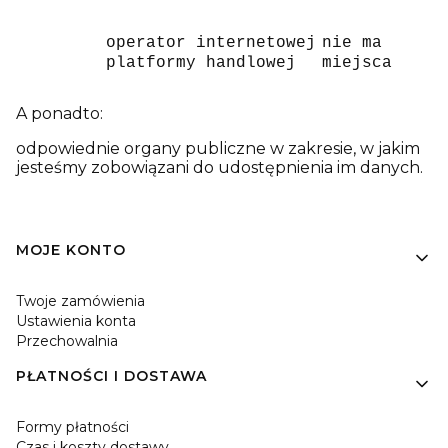
operator internetowej
nie ma
platformy handlowej
miejsca
A ponadto:
odpowiednie organy publiczne w zakresie, w jakim
jesteśmy zobowiązani do udostępnienia im danych.
Linki w stopce
MOJE KONTO
Twoje zamówienia
Ustawienia konta
Przechowalnia
PŁATNOŚCI I DOSTAWA
Formy płatności
Czas i koszty dostawy