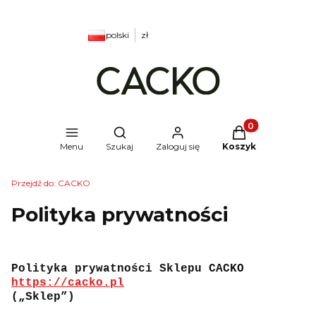
polski
zł
Produkty w kosz
Otwórz wyszukiwarkę
Menu
Szukaj
Zaloguj się
Koszyk
Przejdź do:
CACKO
Polityka prywatności
Polityka prywatności Sklepu CACKO
https://cacko.pl
(„Sklep”)