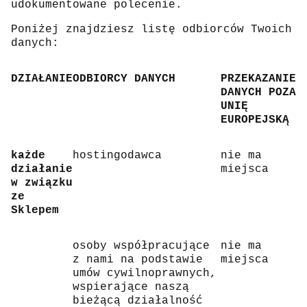
udokumentowane polecenie.
Poniżej znajdziesz listę odbiorców Twoich
danych:
DZIAŁANIE
ODBIORCY DANYCH
PRZEKAZANIE
DANYCH POZA
UNIĘ
EUROPEJSKĄ
każde
hostingodawca
nie ma
działanie
miejsca
w związku
ze
Sklepem
osoby współpracujące
nie ma
z nami na podstawie
miejsca
umów cywilnoprawnych,
wspierające naszą
bieżącą działalność