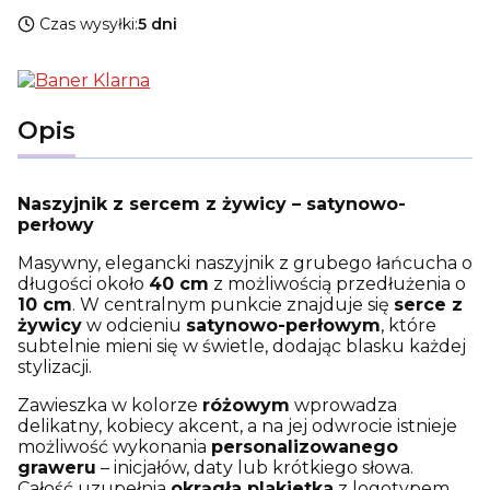
Czas wysyłki:
5 dni
Opis
Naszyjnik z sercem z żywicy – satynowo-
perłowy
Masywny, elegancki naszyjnik z grubego łańcucha o
długości około
40 cm
z możliwością przedłużenia o
10 cm
. W centralnym punkcie znajduje się
serce z
żywicy
w odcieniu
satynowo-perłowym
, które
subtelnie mieni się w świetle, dodając blasku każdej
stylizacji.
Zawieszka w kolorze
różowym
wprowadza
delikatny, kobiecy akcent, a na jej odwrocie istnieje
możliwość wykonania
personalizowanego
graweru
– inicjałów, daty lub krótkiego słowa.
Całość uzupełnia
okrągła plakietka
z logotypem