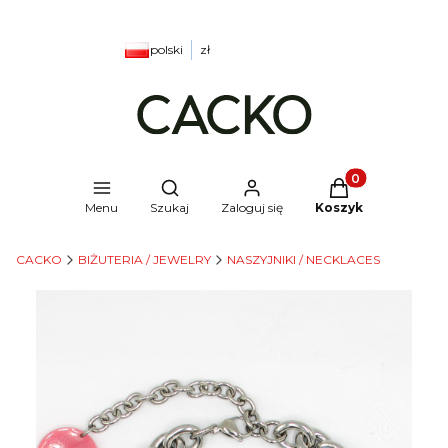
polski
zł
Produkty w kosz
Otwórz wyszukiwarkę
Menu
Szukaj
Zaloguj się
Koszyk
CACKO
BIŻUTERIA / JEWELRY
NASZYJNIKI / NECKLACES