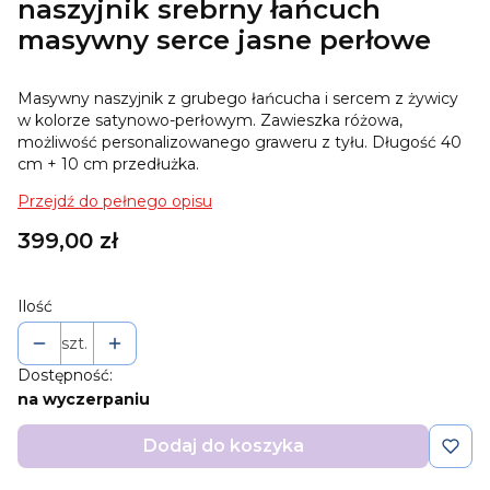
naszyjnik srebrny łańcuch
masywny serce jasne perłowe
Masywny naszyjnik z grubego łańcucha i sercem z żywicy
w kolorze satynowo-perłowym. Zawieszka różowa,
możliwość personalizowanego graweru z tyłu. Długość 40
cm + 10 cm przedłużka.
Przejdź do pełnego opisu
Cena
399,00 zł
Ilość
szt.
Dostępność:
na wyczerpaniu
Dodaj do koszyka