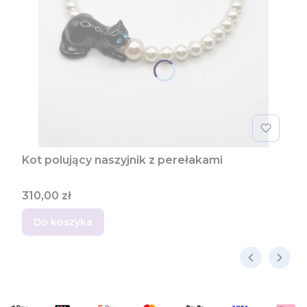
Kot polujący naszyjnik z perełakami
Cena
310,00 zł
Do koszyka