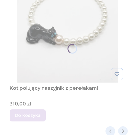
Kot polujący naszyjnik z perełakami
Cena
310,00 zł
Do koszyka