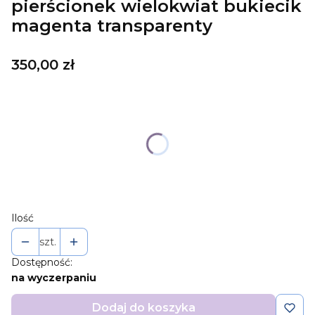
pierścionek wielokwiat bukiecik
magenta transparenty
Cena
350,00 zł
Wybierz wariant produktu:
Poszczególne warianty mogą różnić się ceną
*
sizes
Wybierz
Ilość
szt.
Dostępność:
na wyczerpaniu
Dodaj do koszyka