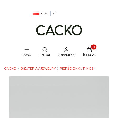
polski
zł
Produkty w kosz
Otwórz wyszukiwarkę
Menu
Szukaj
Zaloguj się
Koszyk
CACKO
BIŻUTERIA / JEWELRY
PIERŚCIONKI / RINGS