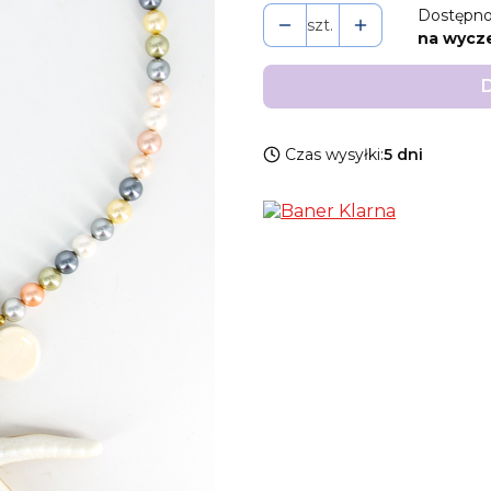
Dostępno
szt.
na wycz
D
Czas wysyłki:
5 dni