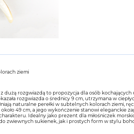
lorach ziemi
k z dużą rozgwiazdą to propozycja dla osób kochających 
kazała rozgwiazda o średnicy 9 cm, utrzymana w ciepłyc
pełniają naturalne perełki w subtelnych kolorach ziemi, r
 około 49 cm, a jego wykończenie stanowi eleganckie zap
 charakteru. Idealny jako prezent dla miłośniczek morski
o zwiewnych sukienek, jak i prostych form w stylu boh