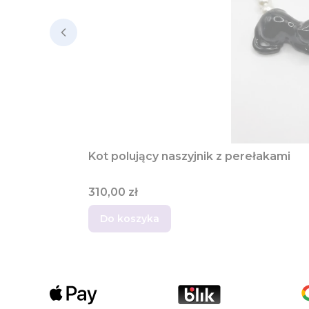
Kot polujący naszyjnik z perełakami
Cena
310,00 zł
Do koszyka