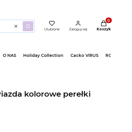
Produkty w kos
Wyczyść
Szukaj
Ulubione
Zaloguj się
Koszyk
O NAS
Holiday Collection
Cacko VIRUS
ROZMIARY /
iazda kolorowe perełki