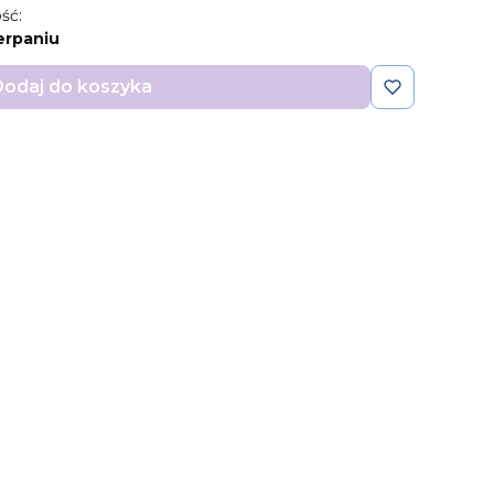
ść:
erpaniu
odaj do koszyka