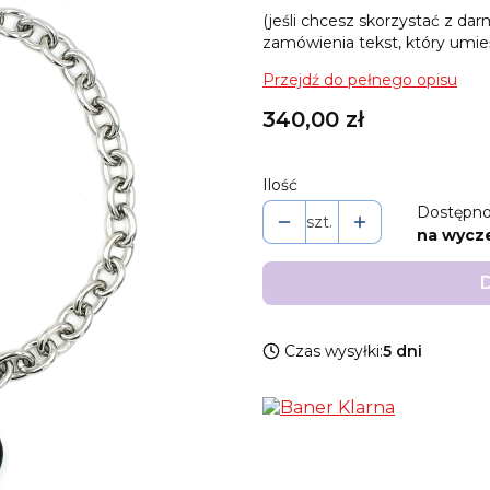
(jeśli chcesz skorzystać z da
zamówienia tekst, który umieś
Przejdź do pełnego opisu
Cena
340,00 zł
Ilość
Dostępno
szt.
na wycz
D
Czas wysyłki:
5 dni