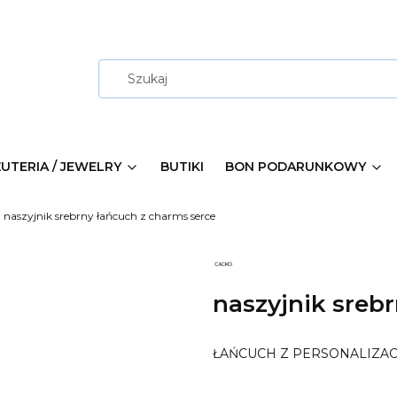
ŻUTERIA / JEWELRY
BUTIKI
BON PODARUNKOWY
naszyjnik srebrny łańcuch z charms serce
naszyjnik sreb
ŁAŃCUCH Z PERSONALIZA