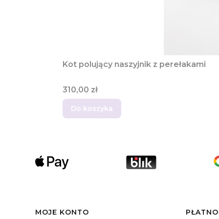
Kot polujący naszyjnik z perełakami
Cena
310,00 zł
Do koszyka
Linki w stopce
MOJE KONTO
PŁATNO