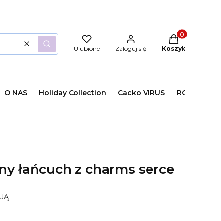
Produkty w kos
Wyczyść
Szukaj
Ulubione
Zaloguj się
Koszyk
O NAS
Holiday Collection
Cacko VIRUS
ROZMIARY /
rny łańcuch z charms serce
CJĄ