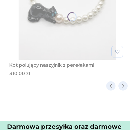
Kot polujący naszyjnik z perełakami
Cena
310,00 zł
Darmowa przesyłka oraz darmowe