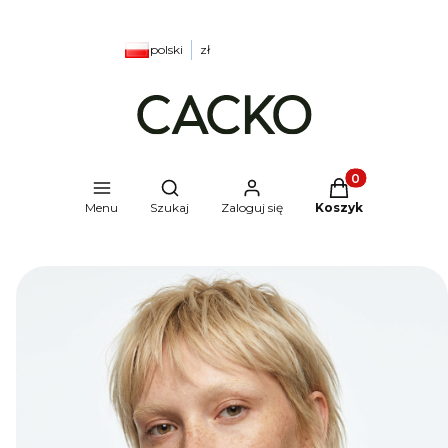
polski
zł
Produkty w kosz
Otwórz wyszukiwarkę
Menu
Szukaj
Zaloguj się
Koszyk