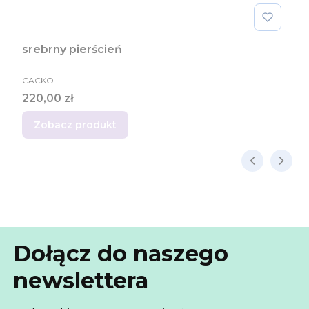
srebrny pierścień
PRODUCENT
CACKO
Cena
220,00 zł
Zobacz produkt
Dołącz do naszego
newslettera