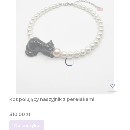
Kot polujący naszyjnik z perełakami
Cena
310,00 zł
Do koszyka