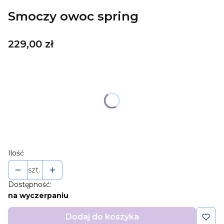
Smoczy owoc spring
Cena
229,00 zł
Wybierz wariant produktu:
Poszczególne warianty mogą różnić się ceną
*
sizes
Wybierz
Ilość
szt.
Dostępność:
na wyczerpaniu
Dodaj do koszyka