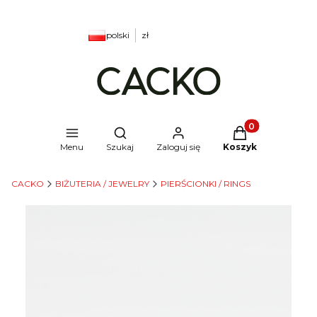
polski
zł
Produkty w kosz
Otwórz wyszukiwarkę
Menu
Szukaj
Zaloguj się
Koszyk
CACKO
BIŻUTERIA / JEWELRY
PIERŚCIONKI / RINGS