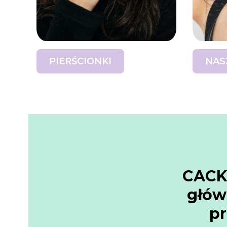
PIERŚCIONKI
NAS
CACKO
głów
pr