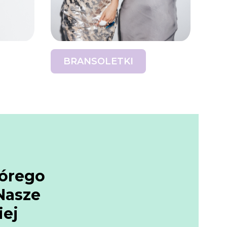
BRANSOLETKI
tórego
Nasze
iej