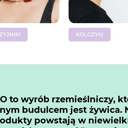
ZYJNIKI
KOLCZYKI
 to wyrób rzemieślniczy, k
nym budulcem jest żywica. 
odukty powstają w niewielk