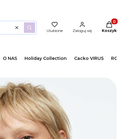
Produkty w kos
Wyczyść
Szukaj
Ulubione
Zaloguj się
Koszyk
O NAS
Holiday Collection
Cacko VIRUS
ROZMIARY /