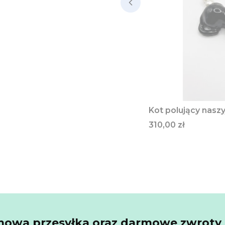
Kot polujący naszy
Cena
310,00 zł
owa przesyłka oraz darmowe zwroty