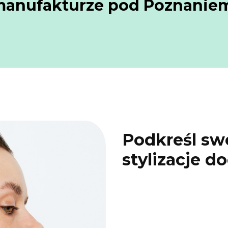
anufakturze pod Poznanie
Podkreśl sw
stylizacje 