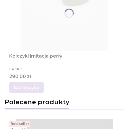
Kolczyki imitacja perły
PRODUCENT
CACKO
Cena
290,00 zł
Do koszyka
Polecane produkty
Bestseller