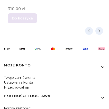
Cena
310,00 zł
Do koszyka
Linki w stopce
MOJE KONTO
Twoje zamówienia
Ustawienia konta
Przechowalnia
PŁATNOŚCI I DOSTAWA
Formy płatności