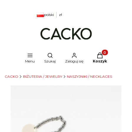
polski
zł
Produkty w kosz
Otwórz wyszukiwarkę
Menu
Szukaj
Zaloguj się
Koszyk
CACKO
BIŻUTERIA / JEWELRY
NASZYJNIKI / NECKLACES