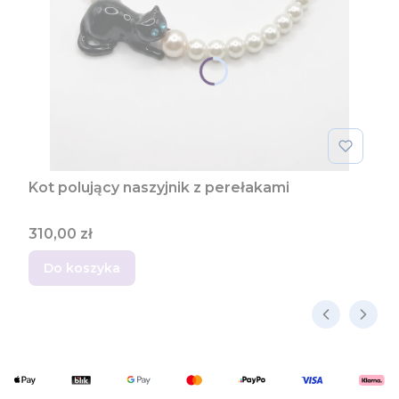
Kot polujący naszyjnik z perełakami
Cena
310,00 zł
Do koszyka