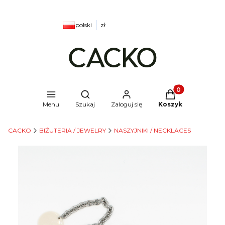
polski
zł
Produkty w kosz
Otwórz wyszukiwarkę
Menu
Szukaj
Zaloguj się
Koszyk
CACKO
BIŻUTERIA / JEWELRY
NASZYJNIKI / NECKLACES