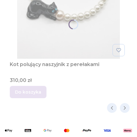
Kot polujący naszyjnik z perełakami
Cena
310,00 zł
Do koszyka