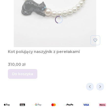
Kot polujący naszyjnik z perełakami
Cena
310,00 zł
Do koszyka