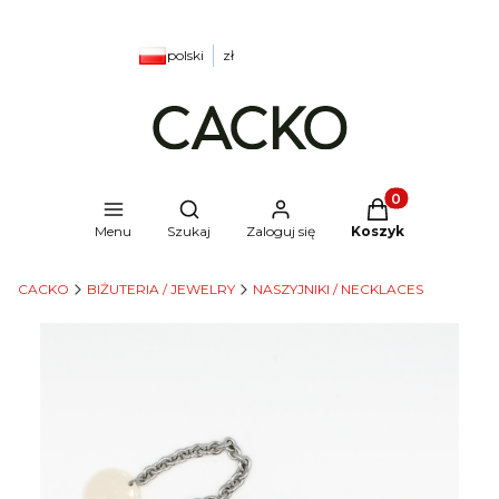
polski
zł
Produkty w kosz
Otwórz wyszukiwarkę
Menu
Szukaj
Zaloguj się
Koszyk
CACKO
BIŻUTERIA / JEWELRY
NASZYJNIKI / NECKLACES