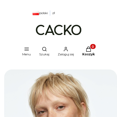
polski
zł
Produkty w kosz
Otwórz wyszukiwarkę
Menu
Szukaj
Zaloguj się
Koszyk