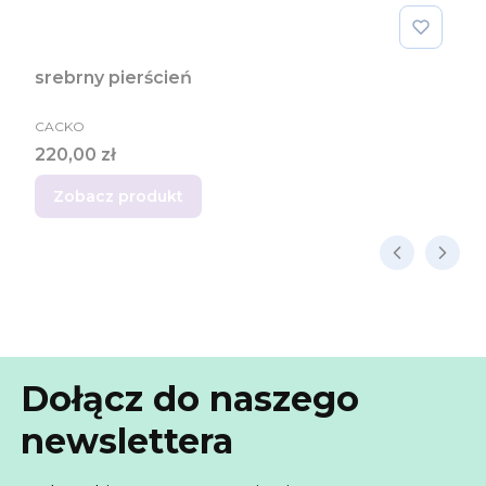
srebrny pierścień
PRODUCENT
CACKO
Cena
220,00 zł
Zobacz produkt
Dołącz do naszego
newslettera