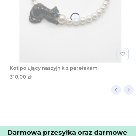
Kot polujący naszyjnik z perełakami
Cena
310,00 zł
Darmowa przesyłka oraz darmowe